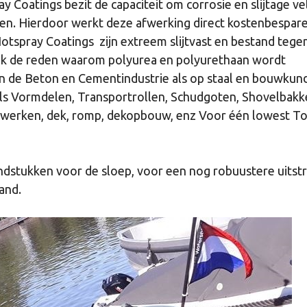
 Coatings bezit de capaciteit om corrosie en slijtage ve
en. Hierdoor werkt deze afwerking direct kostenbespar
tspray Coatings zijn extreem slijtvast en bestand tege
n ook de reden waarom polyurea en polyurethaan wordt
n de Beton en Cementindustrie als op staal en
bouwkund
als Vormdelen, Transportrollen, Schudgoten, Shovelbakk
rwerken, dek, romp, dekopbouw, enz Voor één lowest To
indstukken voor de sloep, voor een nog
robuustere uitstr
and.