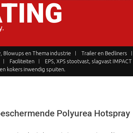
TING
y.
 Blowups en Thema industrie
Trailer en Bedliners
Faciliteiten
EPS, XPS stootvast, slagvast IMPACT 
 en kokers inwendig spuiten.
 beschermende Polyurea Hotspray