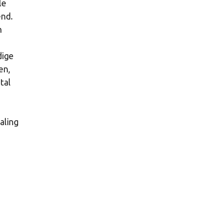
le
end.
n
ige
en,
tal
aling