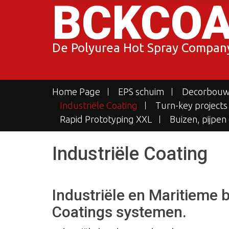
BCKCOA
De Polyurea Hot Spray Compan
Home Page
EPS schuim
Decorbouw,
Industriële Coating
Turn-key projects
Rapid Prototyping XXL
Buizen, pijpen
Industriële Coating
Industriële en Maritieme
Coatings systemen.